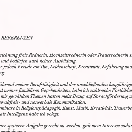
 REFERENZEN
eichnung freie Rednerin, Hochzeitsrednerin oder Trauerrednerin s
e und bedürfen auch keiner Ausbildung.
r jedoch Freude am Tun, Leidenschaft, Kreativität, Erfahrung und 
ng.
hrend meiner Berufstätigkeit und der anschließenden langjährig
d meiner familiären Gegebenheiten, habe ich zahlreiche Fortbildu
 mir gewählten Themen hatten meist Bezug auf Sprachförderung 
ewaltfreie- und nonverbale Kommunikation.
minare in Religionspädagogik, Kunst, Musik, Kreativität, Trauerb
le Intelligenz habe ich belegt.
er späteren Aufgabe gerecht zu werden, galt mein Interesse soda
ieschulungen.