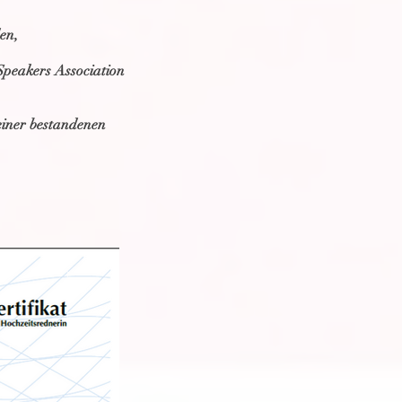
en,
Speakers Association
 einer bestandenen