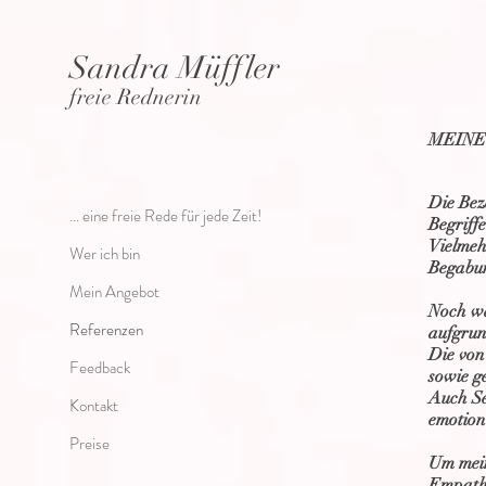
Sandra Müffler
freie Rednerin
MEINE
Die Bez
... eine freie Rede für jede Zeit!
Begriff
Vielmeh
Wer ich bin
Begabu
Mein Angebot
Noch wä
Referenzen
aufgrun
Die von
Feedback
sowie g
Auch Se
Kontakt
emotiona
Preise
Um mein
Empath