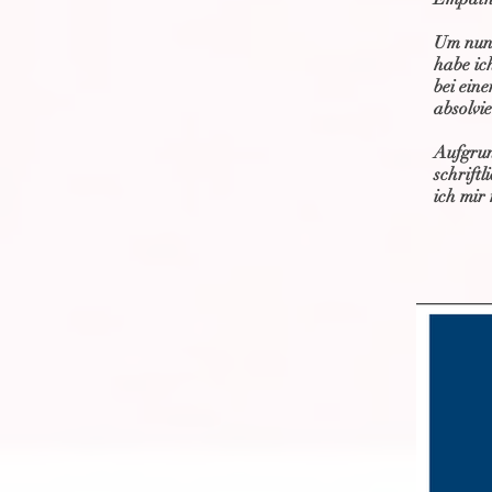
Um nun 
habe ic
bei ein
absolvi
Aufgrun
schrift
ich mir 