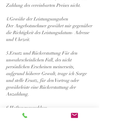
Zahlung des vereinbarten Preises nicht.
4.Gewähr der Leistungsangaben
Der Angebotsnehmer gewährt mir gegenüber
die Richtigkeit des Leistungsdatum- Adresse
und Uhrzeit.
5.Ersatz und Rückerstattung Für den
unwahrscheinlichen Fall, des nicht
persönlichen Erscheinen meinerseits,
aufgrund höherer Gewalt, trage ich Sorge
und stelle Ersatz, für den Vortrag oder
gewährleiste eine Rückerstattung der
Anzahlung.
6.Haftungsausschluss
Der Autor (Sandra Müffler) übernimmt
keinerlei Gewähr für die Aktualität,
Korrektheit, Vollständigkeit oder Qualität der
bereitgestellten Informationen des